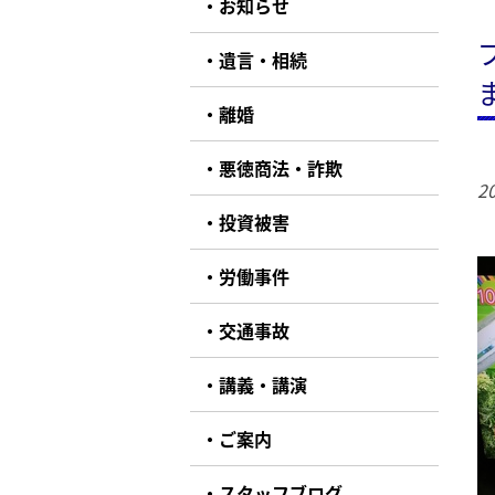
お知らせ
遺言・相続
離婚
悪徳商法・詐欺
20
投資被害
労働事件
交通事故
講義・講演
ご案内
スタッフブログ