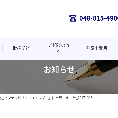
048-815-490
ご相談の流
取扱業務
弁護士費用
れ
悪徳商法・詐欺
事業主の皆様へ
遺言・相続
不動産事件
離婚事件
投資被害
労働事件
債務整理
交通事故
医療事件
お知らせ
_フジテレビ「ノンストップ！」に出演しました_20171016