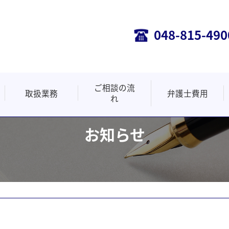
048-815-490
ご相談の流
取扱業務
弁護士費用
れ
悪徳商法・詐欺
事業主の皆様へ
遺言・相続
不動産事件
離婚事件
投資被害
労働事件
債務整理
交通事故
医療事件
お知らせ