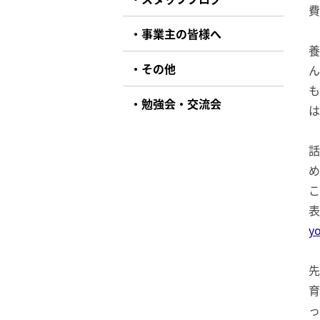
費
事業主の皆様へ
養
その他
ん
も
勉強会・交流会
は
話
め
こ
表
yo
先
育
っ