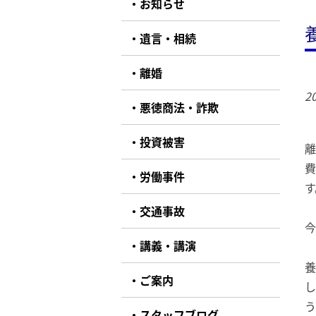
お知らせ
遺言・相続
離婚
20
悪徳商法・詐欺
投資被害
離
費
労働事件
す
交通事故
今
講義・講演
養
ご案内
し
う
スタッフブログ