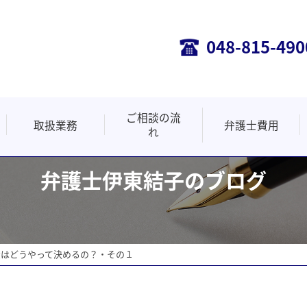
048-815-490
ご相談の流
取扱業務
弁護士費用
れ
悪徳商法・詐欺
事業主の皆様へ
遺言・相続
不動産事件
離婚事件
投資被害
労働事件
債務整理
交通事故
医療事件
弁護士伊東結子のブログ
費はどうやって決めるの？・その１