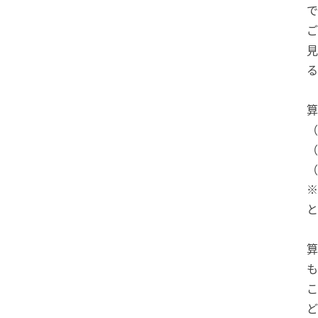
で
ご
見
る
算
（
（
（
※
と
算
も
こ
ど