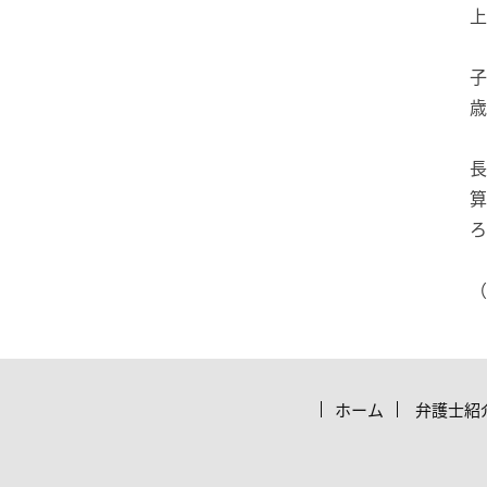
上
子
歳
長
算
ろ
（
ホーム
弁護士紹